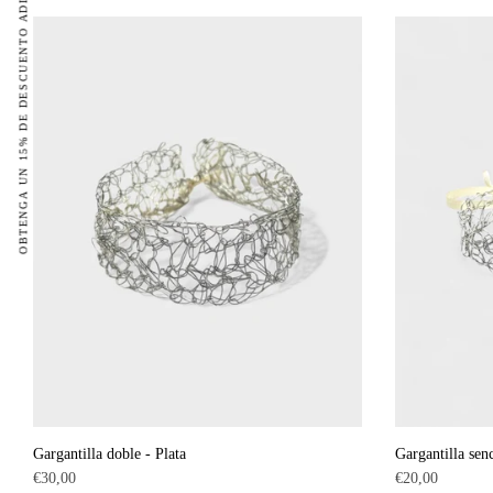
OBTENGA UN 15% DE DESCUENTO ADICIONAL
habitual
habitual
Gargantilla doble - Plata
Gargantilla senc
Precio
Precio
€30,00
€20,00