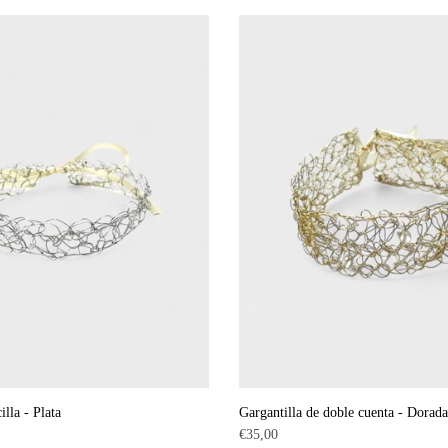
habitual
illa - Plata
Gargantilla de doble cuenta - Dorada
Precio
€35,00