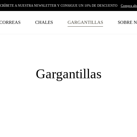
CRÍBETE A NUESTRA NEWSLETTER Y CONSIGUE UN 10% DE DESCUENTO
Compra ah
CORREAS
CHALES
GARGANTILLAS
SOBRE 
Colección:
Gargantillas