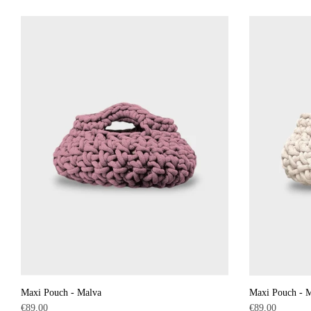
Maxi Pouch - Malva
Maxi Pouch - M
Precio
Precio
€89,00
€89,00