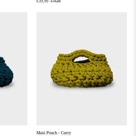
Precio
Precio
€39,99
€79,00
habitual
de
rebajas
Maxi Pouch - Curry