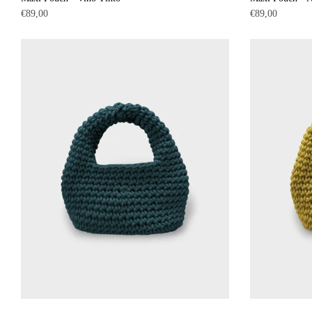
Precio
Precio
€89,00
€89,00
habitual
habitual