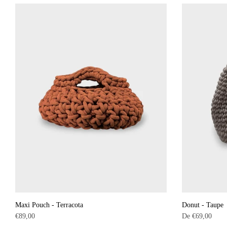
Maxi Pouch - Terracota
Donut - Taupe
Precio
€89,00
De
€69,00