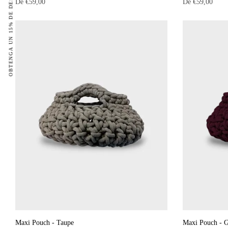
OBTENGA UN 15% DE DESCUENTO ADICIONAL
De
€59,00
De
€59,00
Maxi Pouch - Taupe
Maxi Pouch - G