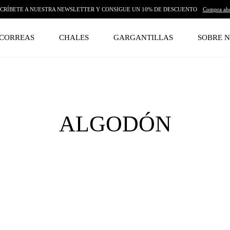
CRÍBETE A NUESTRA NEWSLETTER Y CONSIGUE UN 10% DE DESCUENTO
Compra ah
CORREAS
CHALES
GARGANTILLAS
SOBRE 
Colección:
ALGODÓN