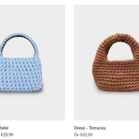
habitual
 bebé
Donut - Terracota
e
€29,99
De
€69,00