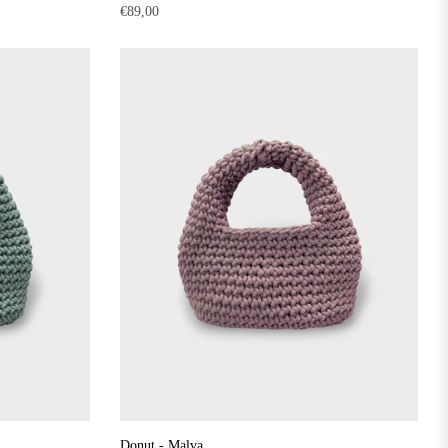
Precio
€89,00
habitual
Donut - Malva